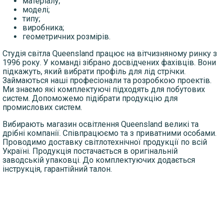
матеріалу;
моделі;
типу;
виробника;
геометричних розмірів.
Студія світла Queensland працює на вітчизняному ринку з
1996 року. У команді зібрано досвідчених фахівців. Вони
підкажуть, який вибрати профіль для лід стрічки.
Займаються наші професіонали та розробкою проектів.
Ми знаємо які комплектуючі підходять для побутових
систем. Допоможемо підібрати продукцію для
промислових систем.
Вибирають магазин освітлення Queensland великі та
дрібні компанії. Співпрацюємо та з приватними особами.
Проводимо доставку світлотехнічної продукції по всій
Україні. Продукція постачається в оригінальній
заводській упаковці. До комплектуючих додається
інструкція, гарантійний талон.
ДОСТАВКА
ОПЛАТА
ПОВЕРНЕННЯ ТОВАРУ