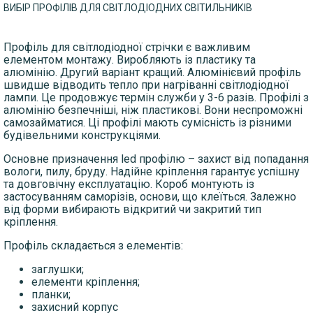
ВИБІР ПРОФІЛІВ ДЛЯ СВІТЛОДІОДНИХ СВІТИЛЬНИКІВ
Профіль для світлодіодної стрічки є важливим
елементом монтажу. Виробляють із пластику та
алюмінію. Другий варіант кращий. Алюмінієвий профіль
швидше відводить тепло при нагріванні світлодіодної
лампи. Це продовжує термін служби у 3-6 разів. Профілі з
алюмінію безпечніші, ніж пластикові. Вони неспроможні
самозайматися. Ці профілі мають сумісність із різними
будівельними конструкціями.
Основне призначення led профілю – захист від попадання
вологи, пилу, бруду. Надійне кріплення гарантує успішну
та довговічну експлуатацію. Короб монтують із
застосуванням саморізів, основи, що клеїться. Залежно
від форми вибирають відкритий чи закритий тип
кріплення.
Профіль складається з елементів:
заглушки;
елементи кріплення;
планки;
захисний корпус