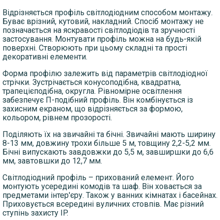
Відрізняється профіль світлодіодним способом монтажу.
Буває врізний, кутовий, накладний. Спосіб монтажу не
позначається на яскравості світлодіодів та зручності
застосування. Монтувати профіль можна на будь-якій
поверхні. Створюють при цьому складні та прості
декоративні елементи.
Форма профілю залежить від параметрів світлодіодної
стрічки. Зустрічається конусоподібна, квадратна,
трапецієподібна, округла. Рівномірне освітлення
забезпечує П-подібний профіль. Він комбінується із
захисним екраном, що відрізняється за формою,
кольором, рівнем прозорості.
Поділяють їх на звичайні та бічні. Звичайні мають ширину
8-13 мм, довжину трохи більше 5 м, товщину 2,2-5,2 мм.
Бічні випускають завдовжки до 5,5 м, завширшки до 6,6
мм, завтовшки до 12,7 мм.
Світлодіодний профіль – прихований елемент. Його
монтують усередині комодів та шаф. Він ховається за
предметами інтер'єру. Також у ванних кімнатах і басейнах.
Приховується всередині вуличних стовпів. Має різний
ступінь захисту IP.