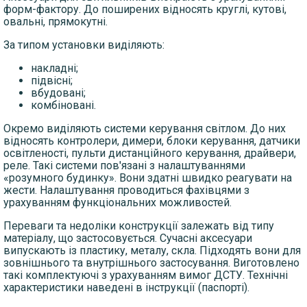
форм-фактору. До поширених відносять круглі, кутові,
овальні, прямокутні.
За типом установки виділяють:
накладні;
підвісні;
вбудовані;
комбіновані.
Окремо виділяють системи керування світлом. До них
відносять контролери, димери, блоки керування, датчики
освітленості, пульти дистанційного керування, драйвери,
реле. Такі системи пов'язані з налаштуваннями
«розумного будинку». Вони здатні швидко реагувати на
жести. Налаштування проводиться фахівцями з
урахуванням функціональних можливостей.
Переваги та недоліки конструкції залежать від типу
матеріалу, що застосовується. Сучасні аксесуари
випускають із пластику, металу, скла. Підходять вони для
зовнішнього та внутрішнього застосування. Виготовлено
такі комплектуючі з урахуванням вимог ДСТУ. Технічні
характеристики наведені в інструкції (паспорті).