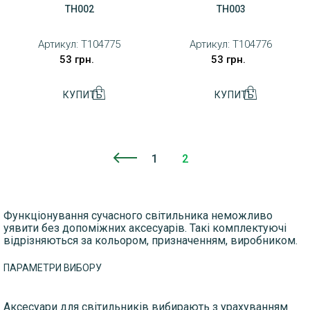
TH002
TH003
Артикул:
T104775
Артикул:
T104776
53 грн.
53 грн.
1
2
Нумерация
страниц
Функціонування сучасного світильника неможливо
уявити без допоміжних аксесуарів. Такі комплектуючі
відрізняються за кольором, призначенням, виробником.
ПАРАМЕТРИ ВИБОРУ
Аксесуари для світильників вибирають з урахуванням