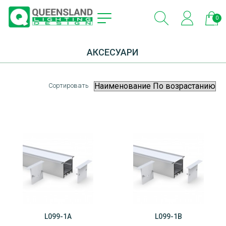
0
эле
АКСЕСУАРИ
Сортировать
L099-1A
L099-1B