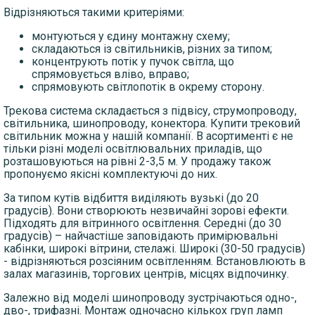
Відрізняються такими критеріями:
монтуються у єдину монтажну схему;
складаються із світильників, різних за типом;
концентрують потік у пучок світла, що
спрямовується вліво, вправо;
спрямовують світлопотік в окрему сторону.
Трекова система складається з підвісу, струмопроводу,
світильника, шинопроводу, конектора. Купити трековий
світильник можна у нашій компанії. В асортименті є не
тільки різні моделі освітлювальних приладів, що
розташовуються на рівні 2-3,5 м. У продажу також
пропонуємо якісні комплектуючі до них.
За типом кутів відбиття виділяють вузькі (до 20
градусів). Вони створюють незвичайні зорові ефекти.
Підходять для вітринного освітлення. Середні (до 30
градусів) – найчастіше заповідають примірювальні
кабінки, широкі вітрини, стелажі. Широкі (30-50 градусів)
- відрізняються розсіяним освітленням. Встановлюють в
залах магазинів, торгових центрів, місцях відпочинку.
Залежно від моделі шинопроводу зустрічаються одно-,
дво-, трифазні. Монтаж одночасно кількох груп ламп