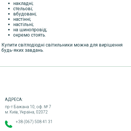
накладні;
стельові;
вбудовані;
настінні;
настільні;
ДОСТАВКА
на шинопровід;
окремо стоять.
ОПЛАТА
Купити світлодіодні світильники можна для вирішення
ПОВЕРНЕННЯ ТОВАРУ
будь-яких завдань.
КОНТАКТИ
АДРЕСА:
пр-т Бажана 10, оф. № 7
м. Київ, Україна, 02072
+38 (067) 508 41 31