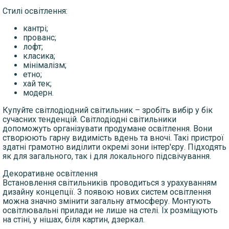
Стилі освітлення:
кантрі;
прованс;
лофт;
класика;
мінімалізм;
етно;
хай тек;
модерн.
Купуйте світлодіодний світильник – зробіть вибір у бік
сучасних тенденцій. Світлодіодні світильники
допоможуть організувати продумане освітлення. Вони
створюють гарну видимість вдень та вночі. Такі пристрої
здатні грамотно виділити окремі зони інтер'єру. Підходять
як для загального, так і для локального підсвічування.
Декоративне освітлення
Встановлення світильників проводиться з урахуванням
дизайну концепції. З появою нових систем освітлення
можна значно змінити загальну атмосферу. Монтують
освітлювальні прилади не лише на стелі. Їх розміщують
на стіні, у нішах, біля картин, дзеркал.