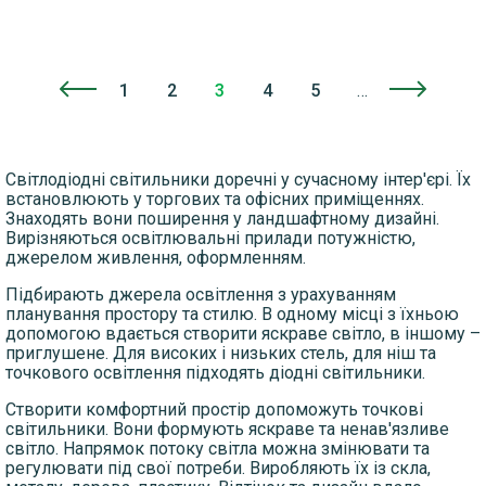
1
2
3
4
5
…
Нумерация
страниц
Світлодіодні світильники доречні у сучасному інтер'єрі. Їх
встановлюють у торгових та офісних приміщеннях.
Знаходять вони поширення у ландшафтному дизайні.
Вирізняються освітлювальні прилади потужністю,
джерелом живлення, оформленням.
Підбирають джерела освітлення з урахуванням
планування простору та стилю. В одному місці з їхньою
допомогою вдається створити яскраве світло, в іншому –
приглушене. Для високих і низьких стель, для ніш та
точкового освітлення підходять діодні світильники.
Створити комфортний простір допоможуть точкові
світильники. Вони формують яскраве та ненав'язливе
світло. Напрямок потоку світла можна змінювати та
регулювати під свої потреби. Виробляють їх із скла,