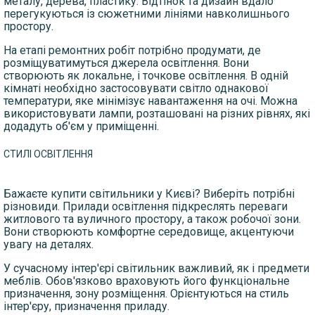
металу, дерева, пластику. Відтінок та дизайн вдало
перегукуються із сюжетними лініями навколишнього
простору.
На етапі ремонтних робіт потрібно продумати, де
розміщуватимуться джерела освітлення. Вони
створюють як локальне, і точкове освітлення. В одній
кімнаті необхідно застосовувати світло однакової
температури, яке мінімізує навантаження на очі. Можна
використовувати лампи, розташовані на різних рівнях, які
додадуть об'єм у приміщенні.
СТИЛІ ОСВІТЛЕННЯ
Бажаєте купити світильники у Києві? Виберіть потрібні
різновиди. Прилади освітлення підкреслять переваги
житлового та вуличного простору, а також робочої зони.
Вони створюють комфортне середовище, акцентуючи
увагу на деталях.
У сучасному інтер'єрі світильник важливий, як і предмети
меблів. Обов'язково враховують його функціональне
призначення, зону розміщення. Орієнтуються на стиль
інтер'єру, призначення приладу.