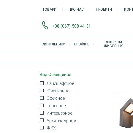
ТОВАРИ
ПРО НАС
ПРОЕКТИ
КОН
+38 (067) 508 41 31
ОСНОВНАЯ
ДЖЕРЕЛА
СВІТИЛЬНИКИ
ПРОФІЛЬ
ЖИВЛЕННЯ
НАВИГАЦИЯ
Вид Освещения
Ландшафтное
Ювелирное
Офисное
Торговое
Интерьерное
Архитектурное
ЖКХ