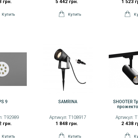
8 грн.
5 442 грн.
1 523 г
PS 9
SAMRINA
SHOOTER Т
прожекто
л:
T92989
Артикул:
T108917
Артикул:
T
2 грн.
1 848 грн.
2 438 г