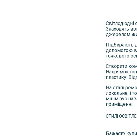
Нумерация
страниц
Світлодіодні 
Знаходять во
джерелом жи
Підбирають д
допомогою вд
точкового осв
Створити ком
Напрямок пот
пластику. Ві
На етапі рем
локальне, і т
мінімізує нав
приміщенні.
СТИЛІ ОСВІТЛ
Бажаєте купи