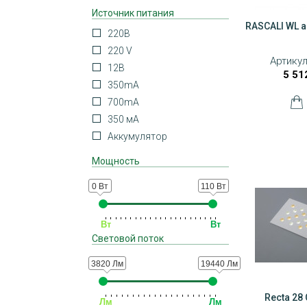
Источник питания
RASCALI WL a
220В
220 V
Артикул
12В
5 51
350mA
700mA
350 мА
Аккумулятор
Мощность
0 Вт
110 Вт
Вт
Вт
Световой поток
3820 Лм
19440 Лм
Recta 28
Лм
Лм