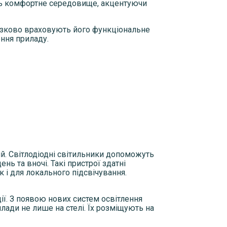
ють комфортне середовище, акцентуючи
в'язково враховують його функціональне
ення приладу.
цій. Світлодіодні світильники допоможуть
ь та вночі. Такі пристрої здатні
к і для локального підсвічування.
ї. З появою нових систем освітлення
ади не лише на стелі. Їх розміщують на