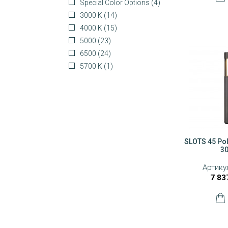
Special Color Options
(4)
3000 K
(14)
4000 K
(15)
5000
(23)
6500
(24)
5700 K
(1)
SLOTS 45 Pol
3
Артику
7 83