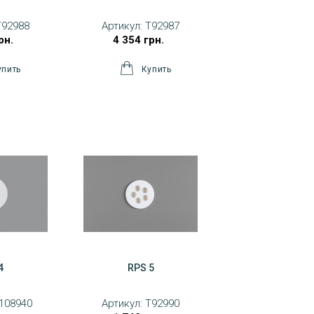
T92988
Артикул:
T92987
рн.
4 354 грн.
4
RPS 5
108940
Артикул:
T92990