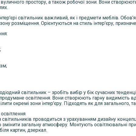
 вуличного простору, а також робочої зони. Вони створю
лях.
інтер'єрі світильник важливий, як і предмети меблів. Обо
зону розміщення. Орієнтуються на стиль інтер'єру, признач
ння:
;
;
зм;
одіодний світильник – зробіть вибір у бік сучасних тенден
продумане освітлення. Вони створюють гарну видимість вден
лити окремі зони інтер'єру. Підходять як для загального, та
освітлення
 світильників проводиться з урахуванням дизайну концепці
 змінити загальну атмосферу. Монтують освітлювальні прил
, біля картин, дзеркал.