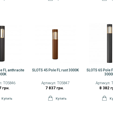
e FL anthracite
SLOTS 45 Pole FL rust 3000K
SLOTS 65 Pole F
000K
3000
л:
T05846
Артикул:
T05847
Артикул:
7 грн.
7 837 грн.
8 382 г