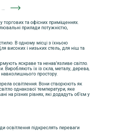
…
 у торгових та офісних приміщеннях.
тлювальні прилади потужністю,
тилю. В одному місці з їхньою
я високих і низьких стель, для ніш та
рмують яскраве та ненав'язливе світло.
 Виробляють їх із скла, металу, дерева,
и навколишнього простору.
ерела освітлення. Вони створюють як
 світло однакової температури, яке
і на різних рівнях, які додадуть об'єм у
ади освітлення підкреслять переваги