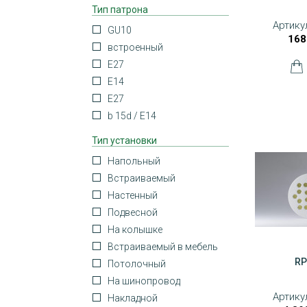
Тип патрона
Артику
GU10
168
встроенный
Е27
Е14
E27
b 15d / E14
Тип установки
Напольный
Встраиваемый
Настенный
Подвесной
На колышке
Встраиваемый в мебель
RP
Потолочный
На шинопровод
Артику
Накладной