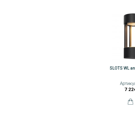
SLOTS WL an
Артику
7 22