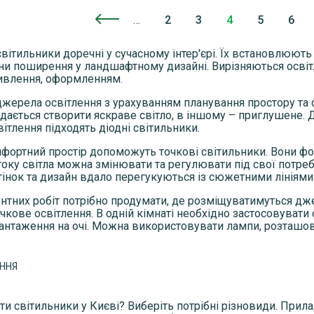
…
2
3
4
5
6
світильники доречні у сучасному інтер'єрі. Їх встановлюють
ни поширення у ландшафтному дизайні. Вирізняються осві
влення, оформленням.
жерела освітлення з урахуванням планування простору та с
ається створити яскраве світло, в іншому – приглушене. Дл
ітлення підходять діодні світильники.
фортний простір допоможуть точкові світильники. Вони фо
оку світла можна змінювати та регулювати під свої потреби.
дтінок та дизайн вдало перегукуються із сюжетними лініям
онтних робіт потрібно продумати, де розміщуватимуться дж
очкове освітлення. В одній кімнаті необхідно застосовувати
антаження на очі. Можна використовувати лампи, розташован
ЕННЯ
ти світильники у Києві? Виберіть потрібні різновиди. Прил