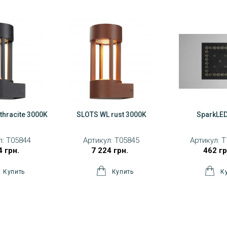
thracite 3000K
SLOTS WL rust 3000K
SparkLE
л:
T05844
Артикул:
T05845
Артикул:
T
4 грн.
7 224 грн.
462 гр