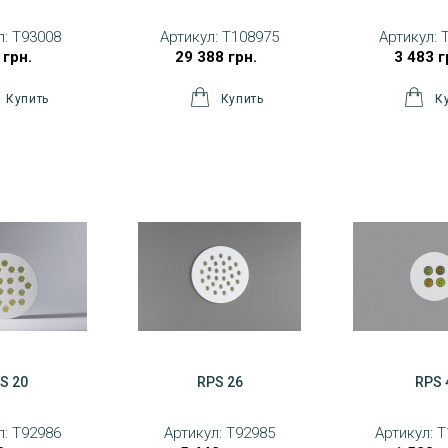
л:
T93008
Артикул:
T108975
Артикул:
 грн.
29 388 грн.
3 483 г
S 20
RPS 26
RPS 
л:
T92986
Артикул:
T92985
Артикул:
T