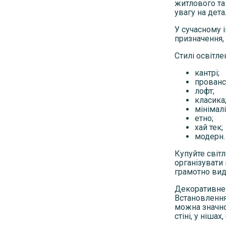
житлового та
увагу на дета
У сучасному 
призначення, 
Стилі освітле
кантрі;
прованс
лофт;
класика
мінімалі
етно;
хай тек;
модерн.
Купуйте світл
організувати 
грамотно виді
Декоративне 
Встановлення
можна значно
стіні, у нішах