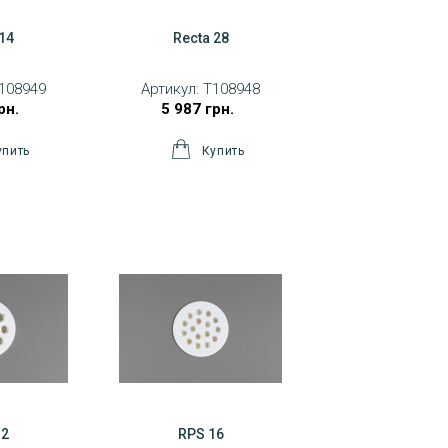
 14
Recta 28
108949
Артикул:
T108948
рн.
5 987 грн.
12
RPS 16