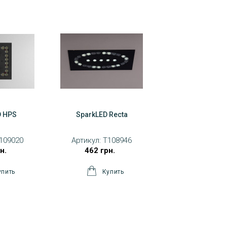
D HPS
SparkLED Recta
109020
Артикул:
T108946
н.
462 грн.