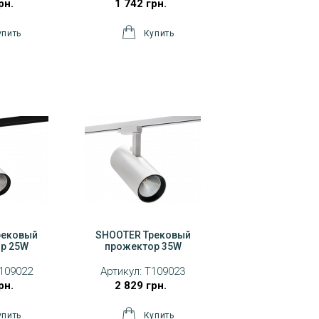
рн.
1 742 грн.
рековый
SHOOTER Трековый
р 25W
прожектор 35W
109022
Артикул:
T109023
рн.
2 829 грн.