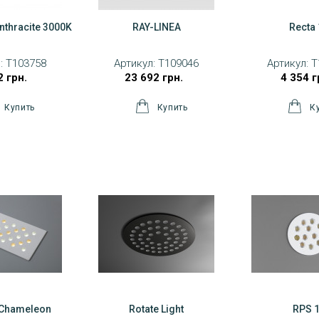
nthracite 3000K
RAY-LINEA
Recta
:
T103758
Артикул:
T109046
Артикул:
T
2 грн.
23 692 грн.
4 354 г
 Chameleon
Rotate Light
RPS 