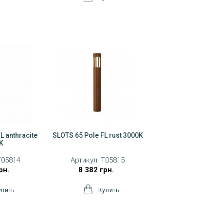
L anthracite
SLOTS 65 Pole FL rust 3000K
K
T05814
Артикул:
T05815
рн.
8 382 грн.