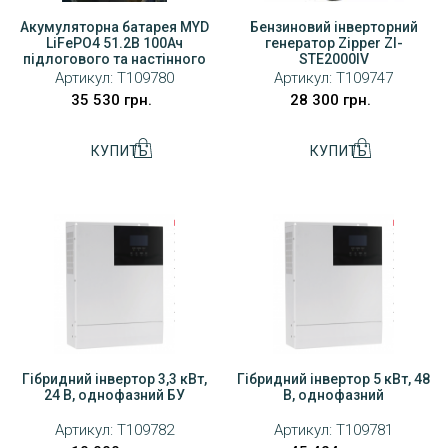
Акумуляторна батарея MYD
Бензиновий інверторний
LiFePO4 51.2В 100Ач
генератор Zipper ZI-
підлогового та настінного
STE2000IV
монтажу
Артикул:
T109780
Артикул:
T109747
35 530 грн.
28 300 грн.
Гібридний інвертор 3,3 кВт,
Гібридний інвертор 5 кВт, 48
24 В, однофазний БУ
В, однофазний
Артикул:
T109782
Артикул:
T109781