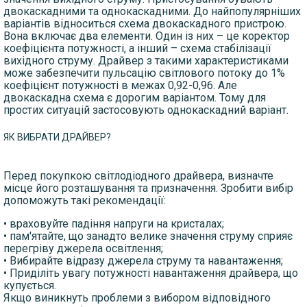
двокаскадними та однокаскадними. До найпопулярніших
варіантів відноситься схема двокаскадного пристрою.
Вона включає два елементи. Один із них – це коректор
коефіцієнта потужності, а інший – схема стабілізації
вихідного струму. Драйвер з такими характеристиками
може забезпечити пульсацію світлового потоку до 1%
коефіцієнт потужності в межах 0,92-0,96. Але
двокаскадна схема є дорогим варіантом. Тому для
простих ситуацій застосовують однокаскадний варіант.
ЯК ВИБРАТИ ДРАЙВЕР?
Перед покупкою світлодіодного драйвера, визначте
місце його розташування та призначення. Зробити вибір
допоможуть такі рекомендації:
• враховуйте падіння напруги на кристалах;
• пам'ятайте, що занадто велике значення струму сприяє
перегріву джерела освітлення;
• Вибирайте відразу джерела струму та навантаження;
• Приділіть увагу потужності навантаження драйвера, що
купується.
Якщо виникнуть проблеми з вибором відповідного