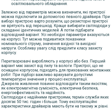
освітлювального обладнання.
Залежно від параметрів можна визначити, які пристрої
можна підключити за допомогою певного драйвера. При
виборі пристрою варто розуміти, що резисторні пристрої
не врятують від перешкод. Краще вибирати світлодіоди у
складанні ідентичних моделей. А потім підбирати
відповідний варіант. Усі необхідні параметри вказуються
на корпусі. Тут можна подивитися показники
номінального струму, значення вхідної та вихідної
напруги. Особливу увагу слід приділити класу захисту
корпусу.
Перетворювачі виробляють у корпусі або без. Перший
варіант має захист від пилу та вологи. Пристрої, що не
оснащені корпусом, підходять для прихованих монтажних
робіт. При підборі важливо врахувати допустимі
температурні значення у процесі експлуатації.
Джерела живлення повинні відповідати таким якостям,
як електромагнітна сумісність, електрична безпека,
енергоефективність та надійність.
Світлодіоди є надійними пристроями, термін служби яких
досягає 50 тис. годин і більше. Тому експлуатаційні
характеристики драйверів мають бути на такому ж рівні.