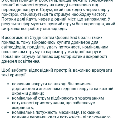
В основі принципу роботи приладів лежить збереження
певної кількості струму на виході незалежно від
перепадів напруги. Струм, який проходить через опір у
пристрої, стабілізується та отримує необхідну частоту.
Потоки далі йдуть через діодний міст, що випрямляє. У
результаті формується прямий струм без перепадів, який
витрачається роботу світлодіодів.
В асортименті Студії світла Queensland безліч таких
приладів, тому збираючись купити драйвера для
світлодіодів, приділіть увагу потужності, номінальним
показникам струму та параметру вихідної напруги.
Показник струму впливає характеристики яскравості
джерел освітлення.
Щоб вибрати відповідний пристрій, важливо врахувати
такі критерії:
показник напруги на виході Він повинен
дорівнювати значенням падіння напруги на кожній
окремій ділянці;
номінальний струм підбирають з урахуванням
потужності пристосування, що забезпечує
яскравість;
номінальна потужність механізму. Показник
повинен перевищувати потужність підключеного