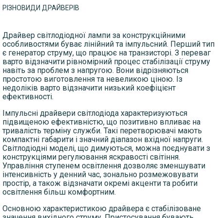
РІЗНОВИДИ ДРАЙВЕРІВ
Драйвер світлодіодної лампи за конструкційними
особливостями буває лінійний та імпульсний. Перший тип
є генератор струму, що працює на транзисторі. З переваг
варто відзначити рівномірний процес стабілізації струму
навіть за проблем з напругою. Вони відрізняються
простотою виготовлення та невеликою ціною. Із
недоліків варто відзначити низький коефіцієнт
ефективності.
Імпульсні драйвери світлодіода характеризуються
підвищеною ефективністю, що позитивно впливає на
тривалість терміну служби. Такі перетворювачі мають
компактні габарити і значний діапазон вхідної напруги.
Світлодіодні моделі, що димуються, можна поєднувати з
конструкціями регулювання яскравості світіння.
Управління ступенем освітлення дозволяє зменшувати
інтенсивність у денний час, зонально розмежовувати
простір, а також відзначати окремі акценти та робити
освітлення більш комфортним.
Основною характеристикою драйвера є стабілізоване
значення вихідного струму. Пристосування бувають