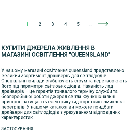
1
2
3
4
5
…
Нумерация
страниц
КУПИТИ ДЖЕРЕЛА ЖИВЛЕННЯ В
МАГАЗИНІ ОСВІТЛЕННЯ "QUEENSLAND"
У нашому магазині освітлення queensland представлено
великий асортимент драйверів для світлодіодів.
Спеціальні прилади стабілізують струм та перетворюють
його під параметри світлових діодів. Наявність лед
драйверів – це гарантія тривалого терміну служби та
безперебійної роботи джерел світла. Функціональні
пристрої захищають електрику від коротких замикань і
перегрівів. У нашому каталозі ви можете придбати
драйвери для світлодіодів з урахуванням відповідних
характеристик.
ЗАСТОСУВАННЯ