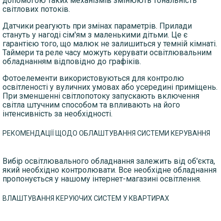
допомогою таких механізмів змінюють тональність
світлових потоків.
Датчики реагують при змінах параметрів. Прилади
стануть у нагоді сім'ям з маленькими дітьми. Це є
гарантією того, що малюк не залишиться у темній кімнаті.
Таймери та реле часу можуть керувати освітлювальним
обладнанням відповідно до графіків.
Фотоелементи використовуються для контролю
освітленості у вуличних умовах або усередині приміщень.
При зменшенні світлопотоку запускають включення
світла штучним способом та впливають на його
інтенсивність за необхідності.
РЕКОМЕНДАЦІЇ ЩОДО ОБЛАШТУВАННЯ СИСТЕМИ КЕРУВАННЯ
Вибір освітлювального обладнання залежить від об'єкта,
який необхідно контролювати. Все необхідне обладнання
пропонується у нашому інтернет-магазині освітлення.
ВЛАШТУВАННЯ КЕРУЮЧИХ СИСТЕМ У КВАРТИРАХ