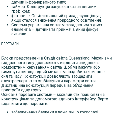
датчик інфрачервоного типу;
таймер. Конструкція запускається за певним
графіком;
фотореле. Освітлювальний прилад функціонує,
якщо сталося зниження природного освітлення.
Система управління світлом складається з двох
елементів – датчика та приймача, який фіксує
сигнали.
ПЕРЕВАГИ
Блоки представлені в Студії світла Queensland. Механізми
віддаленого типу дозволяють вирішити завдання з
комфортним керуванням світла. Щоб увімкнути або
вимкнути світлодіодний механізм знадобиться менше
сил та часу. Конструкції дозволяють заощадити
електроенергію та стабілізувати параметри світла.
Дистанційна конструкція передбачає об'єднання
пристроїв одну групу.
Основна перевага системи – можливість працювати з
конструкціями за допомогою єдиного інтерфейсу. Варто
відзначити ще переваги:
забезпечення безпеки вдома, якщо господарі