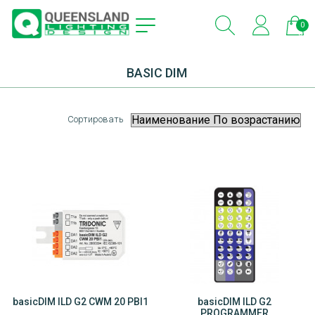
0
эле
BASIC DIM
Сортировать
basicDIM ILD G2 CWM 20 PBI1
basicDIM ILD G2
PROGRAMMER