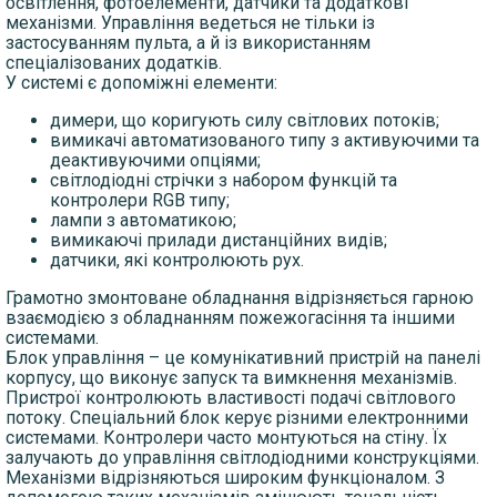
освітлення, фотоелементи, датчики та додаткові
механізми. Управління ведеться не тільки із
застосуванням пульта, а й із використанням
спеціалізованих додатків.
У системі є допоміжні елементи:
димери, що коригують силу світлових потоків;
вимикачі автоматизованого типу з активуючими та
деактивуючими опціями;
світлодіодні стрічки з набором функцій та
контролери RGB типу;
лампи з автоматикою;
вимикаючі прилади дистанційних видів;
датчики, які контролюють рух.
Грамотно змонтоване обладнання відрізняється гарною
взаємодією з обладнанням пожежогасіння та іншими
системами.
Блок управління – це комунікативний пристрій на панелі
корпусу, що виконує запуск та вимкнення механізмів.
Пристрої контролюють властивості подачі світлового
потоку. Спеціальний блок керує різними електронними
системами. Контролери часто монтуються на стіну. Їх
залучають до управління світлодіодними конструкціями.
Механізми відрізняються широким функціоналом. З