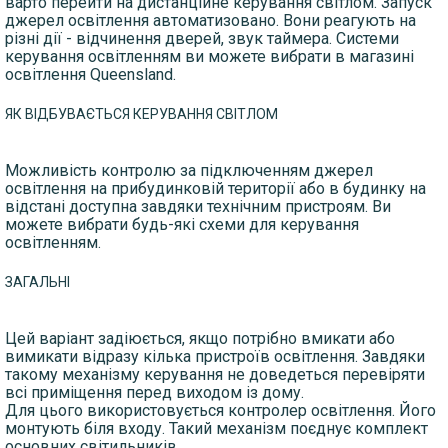
варто перейти на дистанційне керування світлом. Запуск
джерел освітлення автоматизовано. Вони реагують на
різні дії - відчинення дверей, звук таймера. Системи
керування освітленням ви можете вибрати в магазині
освітлення Queensland.
ЯК ВІДБУВАЄТЬСЯ КЕРУВАННЯ СВІТЛОМ
Можливість контролю за підключенням джерел
освітлення на прибудинковій території або в будинку на
відстані доступна завдяки технічним пристроям. Ви
можете вибрати будь-які схеми для керування
освітленням.
ЗАГАЛЬНІ
Цей варіант задіюється, якщо потрібно вмикати або
вимикати відразу кілька пристроїв освітлення. Завдяки
такому механізму керування не доведеться перевіряти
всі приміщення перед виходом із дому.
Для цього використовується контролер освітлення. Його
монтують біля входу. Такий механізм поєднує комплект
основних світильників.