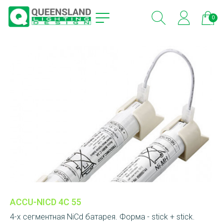
0
эле
ACCU-NICD 4C 55
4-х сегментная NiCd батарея. Форма - stick + stick.