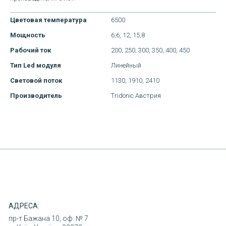
Цветовая температура
6500
Мощность
6,6,
12,
15,8
Рабочий ток
200,
250,
300,
350,
400,
450
Тип Led модуля
Линейный
Световой поток
1130,
1910,
2410
ДОСТАВКА
Производитель
Tridonic Австрия
ОПЛАТА
ПОВЕРНЕННЯ ТОВАРУ
КОНТАКТИ
АДРЕСА:
пр-т Бажана 10, оф. № 7