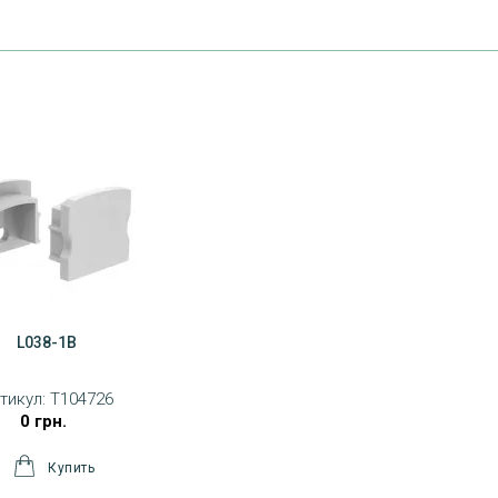
L038-1B
тикул:
T104726
0 грн.