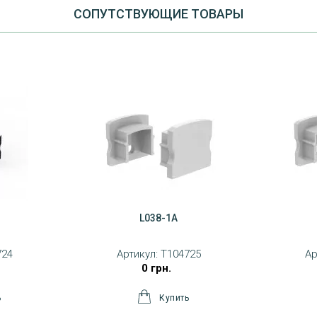
CОПУТСТВУЮЩИЕ ТОВАРЫ
L038-1A
724
Артикул:
T104725
Ар
0 грн.