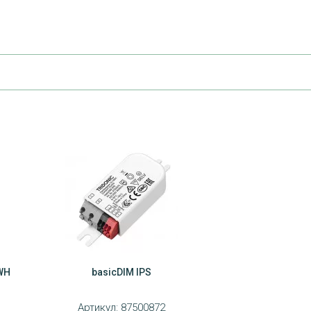
 WH
basicDIM IPS
Артикул:
87500872