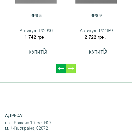
RPS 5
RPS 9
Артикул:
T92990
Артикул:
T92989
1 742 грн.
2 722 грн.
ДОСТАВКА
ОПЛАТА
ПОВЕРНЕННЯ ТОВАРУ
КОНТАКТИ
АДРЕСА:
пр-т Бажана 10, оф. № 7
м. Київ, Україна, 02072